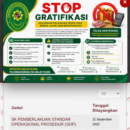
×
Please
note:
This
website
includes
an
accessibility
Cari
Cari
system.
Layanan Publik
PTSP
STANDAR OPERASIONAL PROSEDUR (SOP)
Tanggal
Judul
Ditayangkan
SK PEMBERLAKUAN STANDAR
11 September
OPERASIONAL PROSEDUR (SOP)
2025