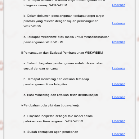
Birokrasi
Berita
Evidence
Integritas menuju WBK/WBBM
Zona
Pengumuman
Integritas
b. Dalam dokumen pembangunan terdapat target-target
Umum
Hubungi
prioritas yang relevan dengan tujuan pembangunan
Evidence
Kami
Area 1
Kegiatan
WBK/WBBM
Alamat
Area 2
Artikel
c. Terdapat mekanisme atau media untuk mensosialisasikan
Sosial
Area 3
Photo Gallery
Evidence
pembangunan WBK/WBBM
Media
Area 4
Kegiatan
PP
iii
Pemantauan dan Evaluasi Pembangunan WBK/WBBM
Assistant
Pengadilan
Area 5
Virtual /
a. Seluruh kegiatan pembangunan sudah dilaksanakan
Fasilitas
Area 6
Evidence
sesuai dengan rencana
Whatsapp
dan
AMPUH
Bot
Ruangan
b. Terdapat monitoring dan evaluasi terhadap
Sertifikasi
Login
untuk
Evidence
pembangunan Zona Integritas
Mutu
Publik
Peradilan
c. Hasil Monitoring dan Evaluasi telah ditindaklanjuti
Evidence
Video Gallery
Unggul dan
iv
Perubahan pola pikir dan budaya kerja
Tangguh
a. Pimpinan berperan sebagai role model dalam
Evidence
pelaksanaan Pembangunan WBK/WBBM
b. Sudah ditetapkan agen perubahan
Evidence