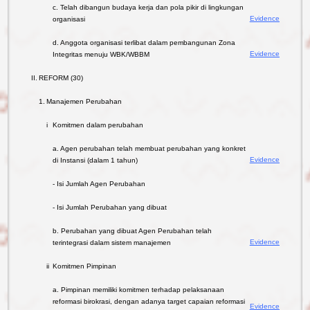
c. Telah dibangun budaya kerja dan pola pikir di lingkungan
Evidence
organisasi
d. Anggota organisasi terlibat dalam pembangunan Zona
Evidence
Integritas menuju WBK/WBBM
II.
REFORM (30)
1.
Manajemen Perubahan
i
Komitmen dalam perubahan
a. Agen perubahan telah membuat perubahan yang konkret
Evidence
di Instansi (dalam 1 tahun)
- Isi Jumlah Agen Perubahan
- Isi Jumlah Perubahan yang dibuat
b. Perubahan yang dibuat Agen Perubahan telah
Evidence
terintegrasi dalam sistem manajemen
ii
Komitmen Pimpinan
a. Pimpinan memiliki komitmen terhadap pelaksanaan
reformasi birokrasi, dengan adanya target capaian reformasi
Evidence