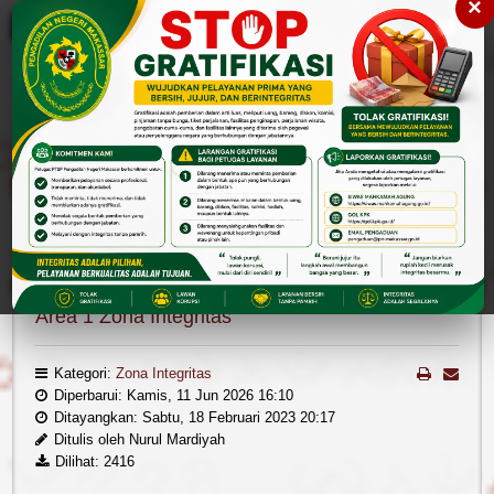
×
Please
note:
This
website
includes
an
accessibility
Cari
Cari
system.
Reformasi Birokrasi
Zona Integritas
Area 1
Area 1 Zona Integritas
Kategori:
Zona Integritas
Diperbarui: Kamis, 11 Jun 2026 16:10
Ditayangkan: Sabtu, 18 Februari 2023 20:17
Ditulis oleh
Nurul Mardiyah
Dilihat: 2416