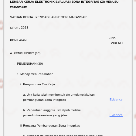
LEMBAR KERJA ELEKTRONIK EVALUASI ZONA INTEGRITAS (ZI) MENUJU
WBK/WBBM
SATUAN KERJA : PENGADILAN NEGERI MAKASSAR
tahun : 2023
LINK
PENILAIAN
EVIDENCE
A.
PENGUNGKIT (60)
I.
PEMENUHAN (30)
1.
Manajemen Perubahan
i
Penyusunan Tim Kerja
a. Unit kerja telah membentuk tim untuk melakukan
Evidence
pembangunan Zona Integritas
b. Penentuan anggota Tim dipilih melalui
Evidence
prosedur/mekanisme yang jelas
ii
Rencana Pembangunan Zona Integritas
Reformasi
a. Terdapat dokumen rencana kerja pembangunan Zona