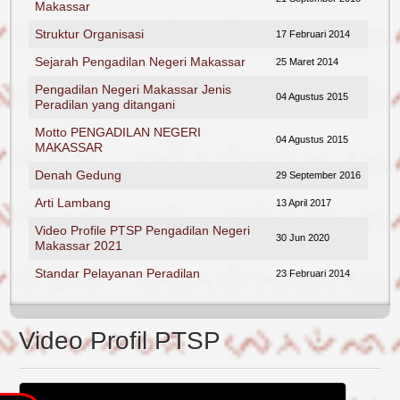
Birokrasi
Berita
Makassar
Zona
Pengumuman
Struktur Organisasi
17 Februari 2014
Integritas
Umum
Hubungi
Sejarah Pengadilan Negeri Makassar
25 Maret 2014
Kami
Area 1
Kegiatan
Pengadilan Negeri Makassar Jenis
Alamat
Area 2
Artikel
04 Agustus 2015
Peradilan yang ditangani
Sosial
Area 3
Photo Gallery
Motto PENGADILAN NEGERI
Media
04 Agustus 2015
Area 4
Kegiatan
PP
MAKASSAR
Assistant
Pengadilan
Area 5
Denah Gedung
29 September 2016
Virtual /
Fasilitas
Area 6
Whatsapp
Arti Lambang
13 April 2017
dan
AMPUH
Bot
Ruangan
Video Profile PTSP Pengadilan Negeri
Sertifikasi
30 Jun 2020
Login
untuk
Makassar 2021
Mutu
Publik
Peradilan
Standar Pelayanan Peradilan
23 Februari 2014
Video Gallery
Unggul dan
Tangguh
Video Profil PTSP