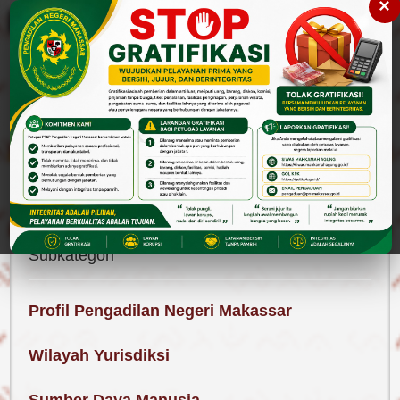
×
Please
note:
This
website
includes
an
accessibility
Cari
Cari
system.
Tentang Pengadilan
Subkategori
Profil Pengadilan Negeri Makassar
Wilayah Yurisdiksi