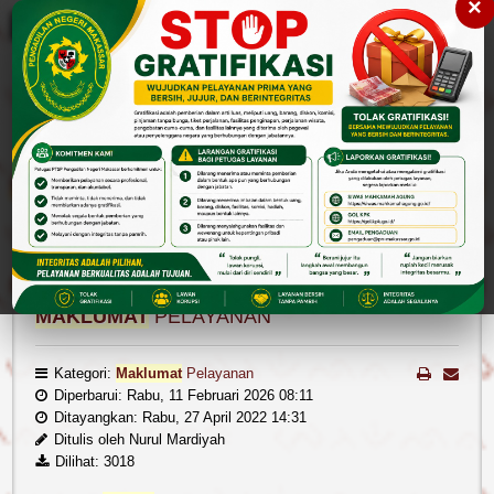
×
Please
note:
This
website
includes
an
accessibility
Cari
Cari
system.
Layanan Publik
PTSP
Maklumat Pelayanan
MAKLUMAT
PELAYANAN
Kategori:
Maklumat
Pelayanan
Diperbarui: Rabu, 11 Februari 2026 08:11
Ditayangkan: Rabu, 27 April 2022 14:31
Ditulis oleh
Nurul Mardiyah
Dilihat: 3018