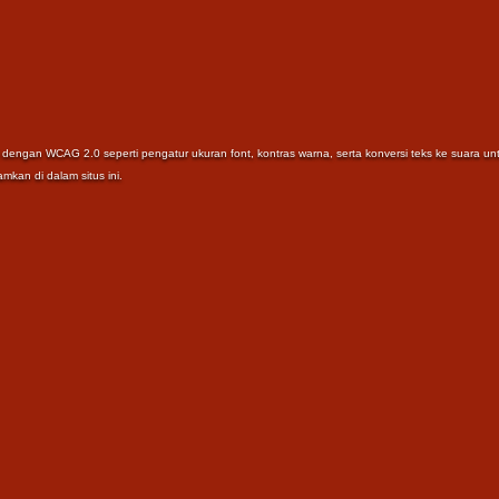
uai dengan WCAG 2.0 seperti pengatur ukuran font, kontras warna, serta konversi teks ke suara 
amkan di dalam situs ini.