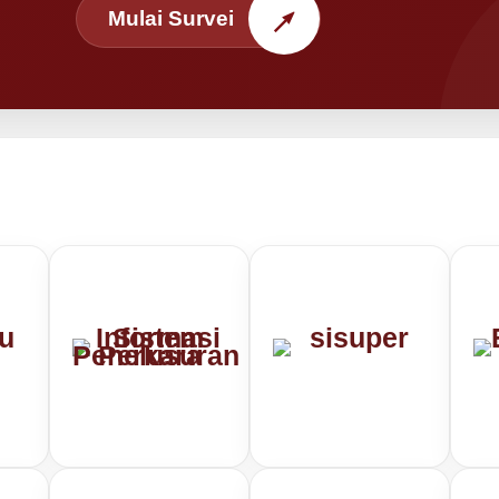
↗
Mulai Survei