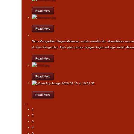
Press
Control-
Read More
F10
to
open
an
Read More
accessibility
menu.
Situs Pengadilan Negeri Makassar sudah memiliki fitur aksesibilitas ses
di situs Pengadilan. Fitur jalan pintas navigasi keyboard juga sudah ditan
Read More
Read More
Read More
›
‹
1
2
3
4
5