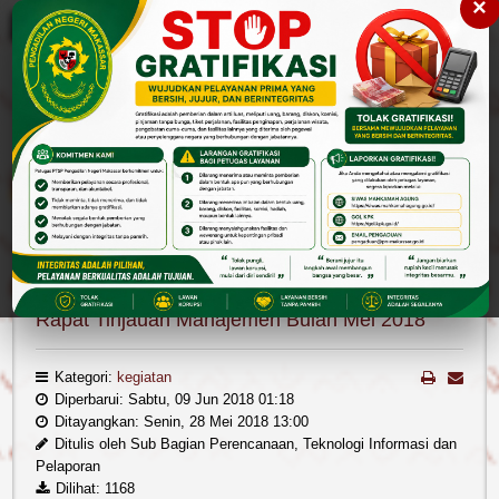
×
Please
note:
This
website
includes
an
accessibility
Cari
Cari
system.
Berita
Kegiatan
Rapat Tinjauan Manajemen Bulan Mei 2018
Rapat Tinjauan Manajemen Bulan Mei 2018
Kategori:
kegiatan
Diperbarui: Sabtu, 09 Jun 2018 01:18
Ditayangkan: Senin, 28 Mei 2018 13:00
Ditulis oleh
Sub Bagian Perencanaan, Teknologi Informasi dan
Pelaporan
Dilihat: 1168