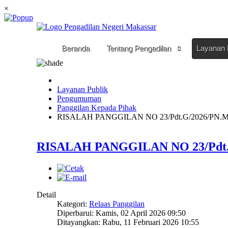
Please
×
note:
This
website
includes
Beranda
Tentang Pengadilan
Layanan 
an
accessibility
system.
Press
Layanan Publik
Control-
Pengumuman
F11
Panggilan Kepada Pihak
to
RISALAH PANGGILAN NO 23/Pdt.G/2026/PN.MKS
adjust
the
website
RISALAH PANGGILAN NO 23/Pdt.G
to
people
with
visual
disabilities
who
Detail
are
Kategori:
Relaas Panggilan
using
Diperbarui: Kamis, 02 April 2026 09:50
a
Ditayangkan: Rabu, 11 Februari 2026 10:55