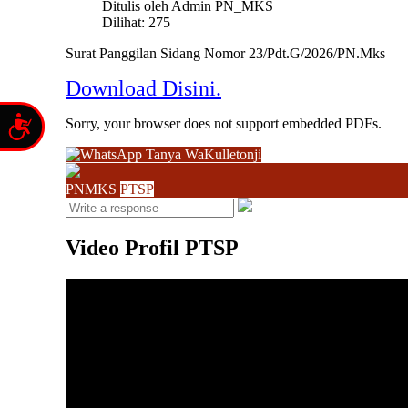
screen
Ditulis oleh
Admin PN_MKS
reader;
Dilihat: 275
Press
Control-
Surat Panggilan Sidang Nomor 23/Pdt.G/2026/PN.Mks
F10
to
Download Disini.
open
an
Accessibility
Sorry, your browser does not support embedded PDFs.
accessibility
menu.
Tanya WaKulletonji
PNMKS
PTSP
Video Profil PTSP