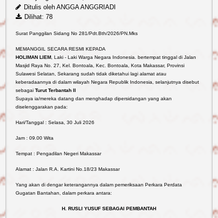
Ditulis oleh
ANGGA ANGGRIADI
Dilihat: 78
Surat Panggilan Sidang No 281/Pdt.Bth/2026/PN.Mks
MEMANGGIL SECARA RESMI KEPADA
HOLIMAN LIEM
, Laki - Laki Warga Negara Indonesia. bertempat tinggal di Jalan
Masjid Raya No. 27, Kel. Bontoala, Kec. Bontoala, Kota Makassar, Provinsi
Sulawesi Selatan, Sekarang sudah tidak diketahui lagi alamat atau
keberadaannya di dalam wilayah Negara Republik Indonesia, selanjutnya disebut
sebagai
Turut Terbantah II
Supaya ia/mereka datang dan menghadap dipersidangan yang akan
diselenggarakan pada:
Hari/Tanggal : Selasa, 30 Juli 2026
Jam : 09.00 Wita
Tempat : Pengadilan Negeri Makassar
Alamat : Jalan R.A. Kartini No.18/23 Makassar
Yang akan di dengar keterangannya dalam pemeriksaan Perkara Perdata
Gugatan Bantahan, dalam perkara antara:
Reformasi
H. RUSLI YUSUF SEBAGAI PEMBANTAH