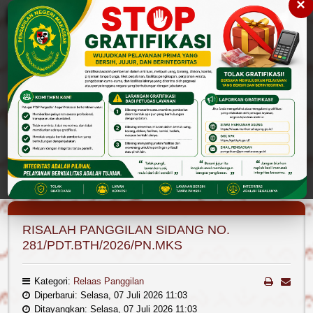
×
Please
note:
This
website
includes
an
accessibility
Cari
Cari
system.
Layanan Publik
Pengumuman
Panggilan Kepada Pihak
RISALAH PANGGILAN SIDANG NO. 281/PDT.BTH/2026/PN.MKS
RISALAH PANGGILAN SIDANG NO.
281/PDT.BTH/2026/PN.MKS
Kategori:
Relaas Panggilan
Diperbarui: Selasa, 07 Juli 2026 11:03
Ditayangkan: Selasa, 07 Juli 2026 11:03