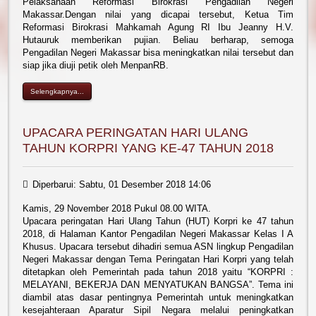
Pelaksanaan Reformasi Birokrasi Pengadilan Negeri
Makassar.Dengan nilai yang dicapai tersebut, Ketua Tim
Reformasi Birokrasi Mahkamah Agung RI Ibu Jeanny H.V.
Hutauruk memberikan pujian. Beliau berharap, semoga
Pengadilan Negeri Makassar bisa meningkatkan nilai tersebut dan
siap jika diuji petik oleh MenpanRB.
Selengkapnya...
UPACARA PERINGATAN HARI ULANG
TAHUN KORPRI YANG KE-47 TAHUN 2018
Diperbarui: Sabtu, 01 Desember 2018 14:06
Kamis, 29 November 2018 Pukul 08.00 WITA.
Upacara peringatan Hari Ulang Tahun (HUT) Korpri ke 47 tahun
2018, di Halaman Kantor Pengadilan Negeri Makassar Kelas I A
Khusus. Upacara tersebut dihadiri semua ASN lingkup Pengadilan
Negeri Makassar dengan Tema Peringatan Hari Korpri yang telah
ditetapkan oleh Pemerintah pada tahun 2018 yaitu “KORPRI :
MELAYANI, BEKERJA DAN MENYATUKAN BANGSA”. Tema ini
diambil atas dasar pentingnya Pemerintah untuk meningkatkan
kesejahteraan Aparatur Sipil Negara melalui peningkatkan