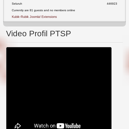
Seluruh
446923
Currently are 81 guests and no members online
Kubik-Rubik Joomla! Extensions
Video Profil PTSP