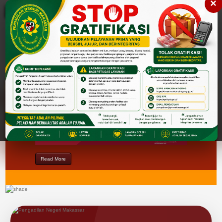
×
Please
note:
This
website
includes
an
accessibility
Cari
Cari
system.
Read More
Read More