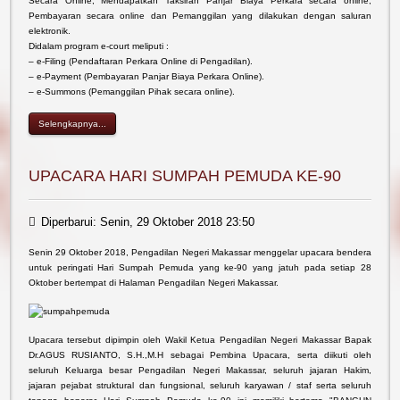
Secara Online, Mendapatkan Taksiran Panjar Biaya Perkara secara online,
Pembayaran secara online dan Pemanggilan yang dilakukan dengan saluran
elektronik.
Didalam program e-court meliputi :
– e-Filing (Pendaftaran Perkara Online di Pengadilan).
– e-Payment (Pembayaran Panjar Biaya Perkara Online).
– e-Summons (Pemanggilan Pihak secara online).
Selengkapnya...
UPACARA HARI SUMPAH PEMUDA KE-90
Diperbarui: Senin, 29 Oktober 2018 23:50
Senin 29 Oktober 2018, Pengadilan Negeri Makassar menggelar upacara bendera
untuk peringati Hari Sumpah Pemuda yang ke-90 yang jatuh pada setiap 28
Oktober bertempat di Halaman Pengadilan Negeri Makassar.
Upacara tersebut dipimpin oleh Wakil Ketua Pengadilan Negeri Makassar Bapak
Dr.AGUS RUSIANTO, S.H.,M.H sebagai Pembina Upacara, serta diikuti oleh
seluruh Keluarga besar Pengadilan Negeri Makassar, seluruh jajaran Hakim,
jajaran pejabat struktural dan fungsional, seluruh karyawan / staf serta seluruh