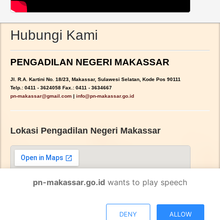
Hubungi Kami
PENGADILAN NEGERI MAKASSAR
Jl. R.A. Kartini No. 18/23, Makassar, Sulawesi Selatan, Kode Pos 90111
Telp.: 0411 - 3624058 Fax.: 0411 - 3634667
pn-makassar@gmail.com
|
info@pn-makassar.go.id
Lokasi Pengadilan Negeri Makassar
pn-makassar.go.id
wants to play speech
DENY
ALLOW
Tanya WaKulletonji